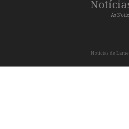
Notíci
As Notíc
Notícias de Lameg