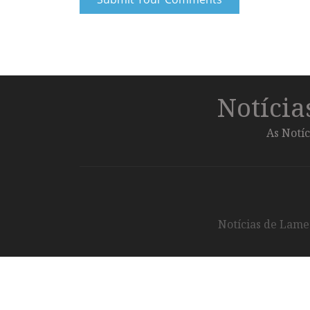
Notíci
As Notíc
Notícias de Lameg