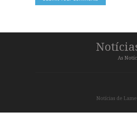
Notíci
As Notíc
Notícias de Lameg