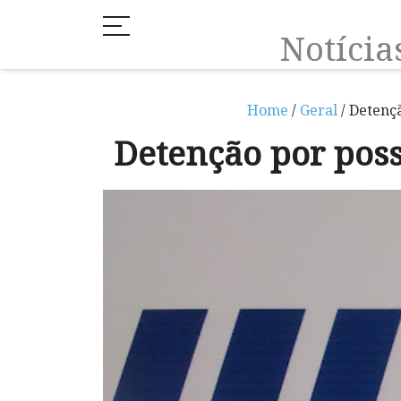
Notíci
Home
/
Geral
/ Detenç
Detenção por pos