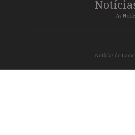
Notíci
As Notíc
Notícias de Lameg