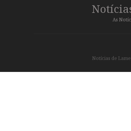
Notíci
As Notíc
Notícias de Lameg