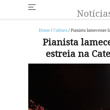
Notíci
Home
/
Cultura
/ Pianista lamecense 
Pianista lamec
estreia na Cat