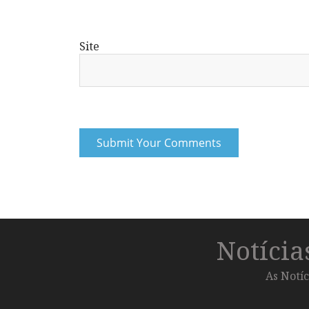
Site
Notíci
As Notíc