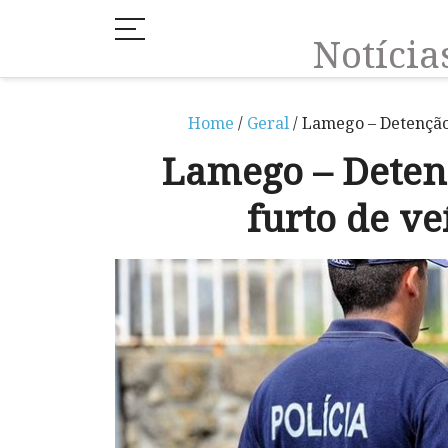
Notíci
Home
/
Geral
/ Lamego – Detenção
Lamego – Deten
furto de v