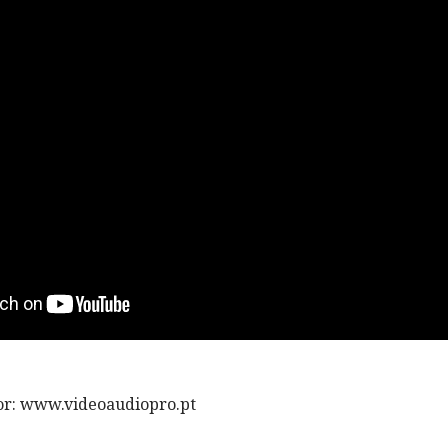
or: www.videoaudiopro.pt