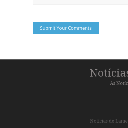
Notíci
As Notíc
Notícias de Lameg