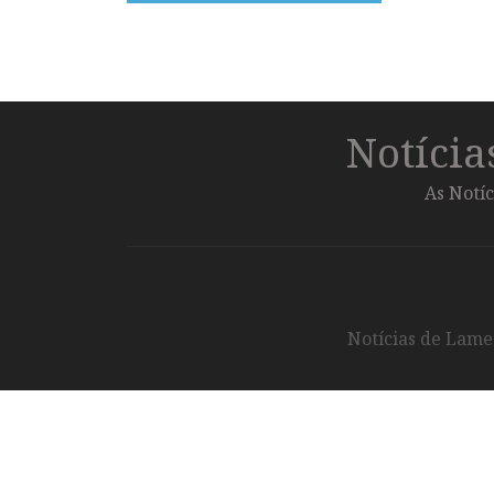
Notíci
As Notíc
Notícias de Lameg