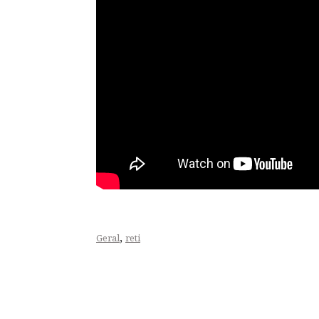
,
Geral
reti