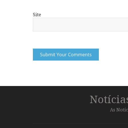
Site
Notíci
As Notíc