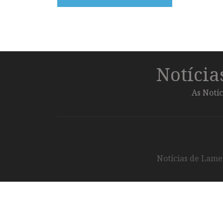
Notíci
As Notíc
Notícias de Lameg