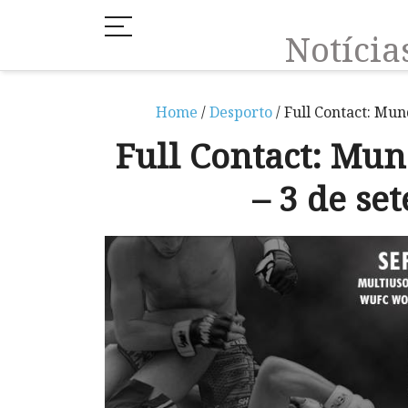
Notíci
Home
/
Desporto
/ Full Contact: Mu
Full Contact: M
– 3 de se