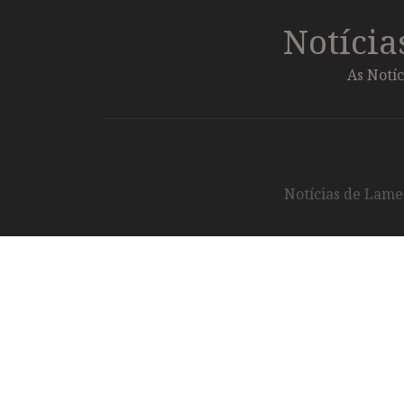
Notíci
As Notíc
Notícias de Lameg