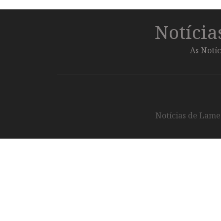
Notíci
As Notíc
Notícias de Lameg