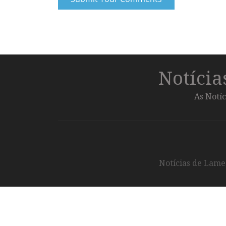
Notíci
As Notíc
Notícias de Lameg