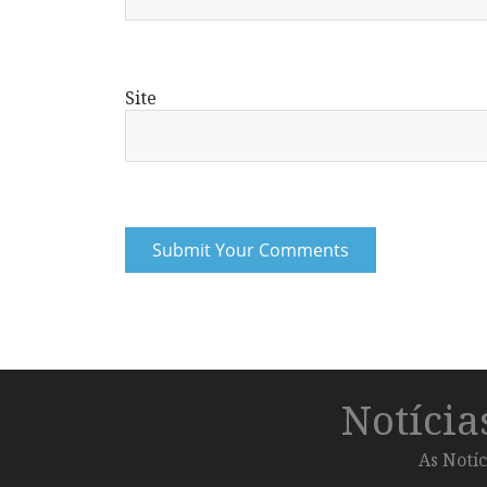
Site
Notíci
As Notíc