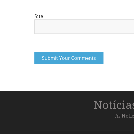
Site
Notíci
As Notíc