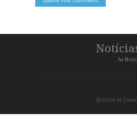
Notíci
As Notíc
Notícias de Lameg