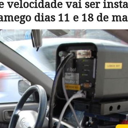
e velocidade vai ser inst
amego dias 11 e 18 de ma