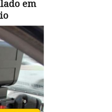
alado em
io