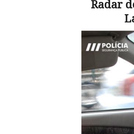
Radar d
L