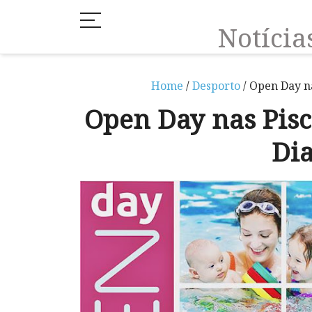
Notíci
Home
/
Desporto
/ Open Day na
Open Day nas Pisc
Di