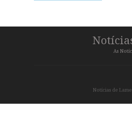
Notíci
As Notíc
Notícias de Lameg