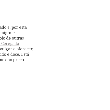
do e, por esta
Amigos e
oio de outras
 Cereja da
vulgar e oferecer,
udo e doce. Está
 mesmo preço.