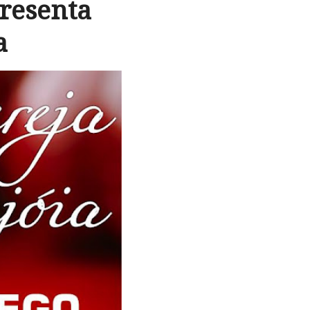
resenta
a