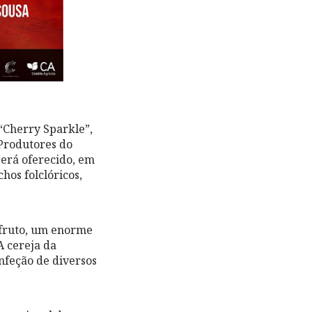
“Cherry Sparkle”,
Produtores do
será oferecido, em
hos folclóricos,
 fruto, um enorme
A cereja da
nfeção de diversos