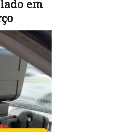
alado em
rço