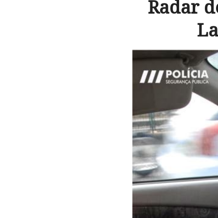
Radar d
La