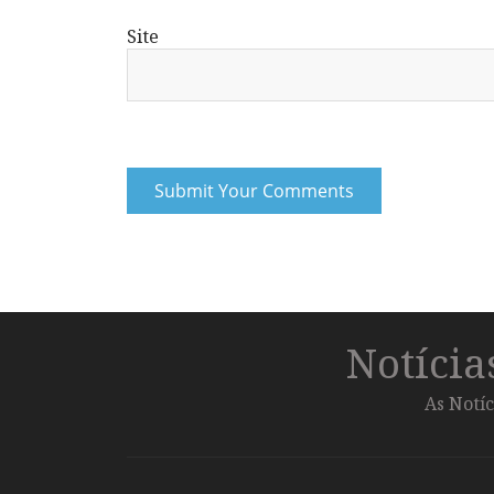
Site
Notíci
As Notíc