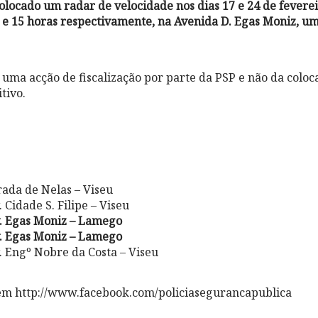
locado um radar de velocidade nos dias 17 e 24 de feverei
s e 15 horas respectivamente, na Avenida D. Egas Moniz, u
.
 uma acção de fiscalização por parte da PSP e não da colo
itivo.
rada de Nelas – Viseu
 Cidade S. Filipe – Viseu
v. Egas Moniz – Lamego
v. Egas Moniz – Lamego
. Engº Nobre da Costa – Viseu
em http://www.facebook.com/policiasegurancapublica