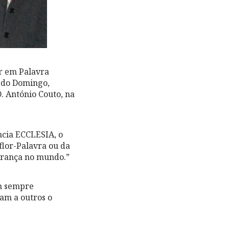
r em Palavra
u do Domingo,
. António Couto, na
ncia ECCLESIA, o
lor-Palavra ou da
perança no mundo.”
em sempre
am a outros o