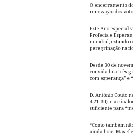
O encerramento do
renovação dos votos
Este Ano especial 
Profecia e Esperanç
mundial, estando 
peregrinação nacio
Desde 30 de novemb
convidada a três g
com esperança” e “
D. António Couto n
4,21-30), e assinal
suficiente para “tra
“Como também não o
ainda hoje. Mas El