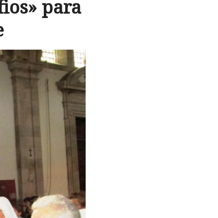
ios» para
e