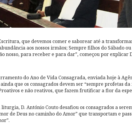
Escritura, que devemos comer e saborear até a transforma
abundância aos nossos irmãos; Sempre filhos do Sábado o
ão nosso, para receber e para dar”, começou por explicar D
erramento do Ano de Vida Consagrada, enviada hoje à Agê
ainda que os consagrados devem ser “sempre profetas da f
Proativos e não reativos, que fazem frutificar a flor da es
a liturgia, D. António Couto desafiou os consagrados a ser
mor de Deus no caminho do Amor” que transportam e pass
or”.