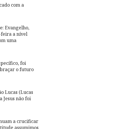
cado com a
je: Evangelho,
feira a nível
com uma
ecífico, foi
braçar o futuro
ão Lucas (Lucas
a Jesus não foi
nuam a crucificar
 atitude assumimos