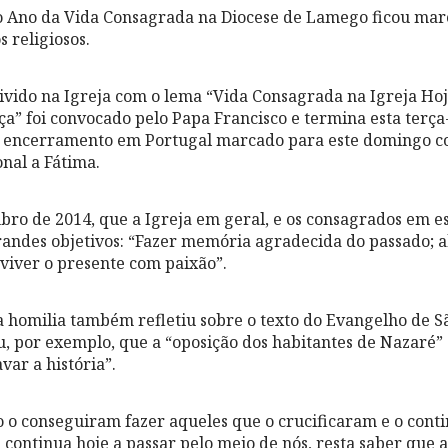
 Ano da Vida Consagrada na Diocese de Lamego ficou mar
 religiosos.
vivido na Igreja com o lema “Vida Consagrada na Igreja Ho
a” foi convocado pelo Papa Francisco e termina esta terça-
o encerramento em Portugal marcado para este domingo 
nal a Fátima.
ro de 2014, que a Igreja em geral, e os consagrados em esp
randes objetivos: “Fazer memória agradecida do passado; a
viver o presente com paixão”.
a homilia também refletiu sobre o texto do Evangelho de S
ou, por exemplo, que a “oposição dos habitantes de Nazaré” 
var a história”.
 conseguiram fazer aqueles que o crucificaram e o conti
e continua hoje a passar pelo meio de nós, resta saber que