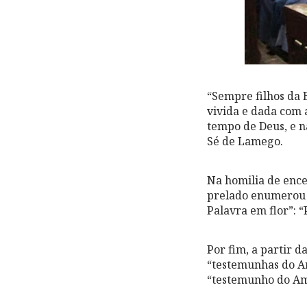
“Sempre filhos da 
vivida e dada com 
tempo de Deus, e n
Sé de Lamego.
Na homilia de enc
prelado enumerou 
Palavra em flor”: “
Por fim, a partir d
“testemunhas do A
“testemunho do Am