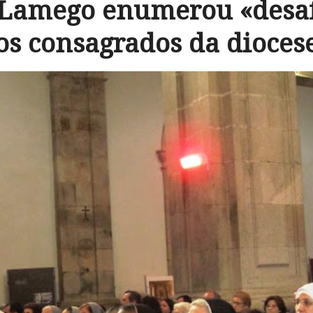
 Lamego enumerou «desaf
os consagrados da dioces