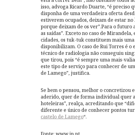
está a correr bem”, não obstante todos 
isso, advoga Ricardo Duarte, “é preciso
disponha de uma verdadeira oferta desde
estiverem ocupados, deixam de estar no 
porque deixam de os ver”.Para o futuro 
as saídas”. Exceto no caso de Mirandela, 
cidades, os tuk-tuk constituem mais uma 
disponibilizam. O caso de Rui Torres é 
técnico de radiologia não conseguiu sin
que tirou, pois “é sempre uma mais-valia”
este tipo de serviço para conhecer de um
de Lamego”, justifica.
Se bem o pensou, melhor o concretizou e
aderido, quer de forma individual quer 
hoteleiras”, realça, acreditando que “di
diferente e único de conhecer pontos turí
castelo de Lamego
“.
Fonte: www.jn.pt