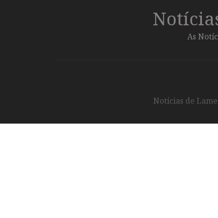
Notíci
As Notíc
Notícias de Lameg