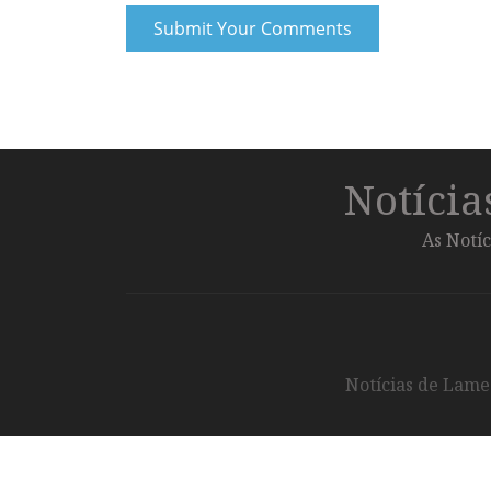
Notíci
As Notíc
Notícias de Lameg