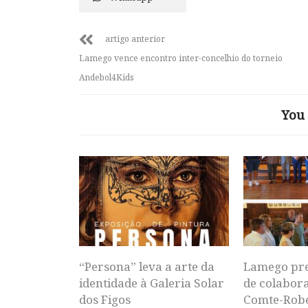
artigo anterior
Lamego vence encontro inter-concelhio do torneio
Andebol4Kids
You 
“Persona” leva a arte da
Lamego pr
identidade à Galeria Solar
de colabor
dos Figos
Comte-Rob