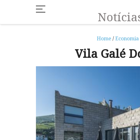
Notíci
Home
/
Economia
Vila Galé 