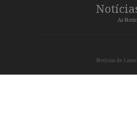
Notíci
As Notíc
Notícias de Lameg