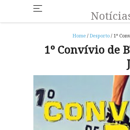
Notíci
Home
/
Desporto
/ 1º Con
1º Convívio de 