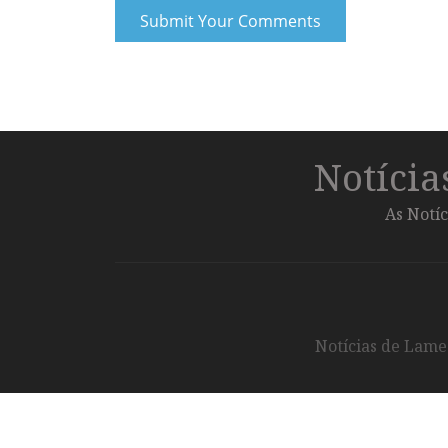
Notíci
As Notíc
Notícias de Lameg