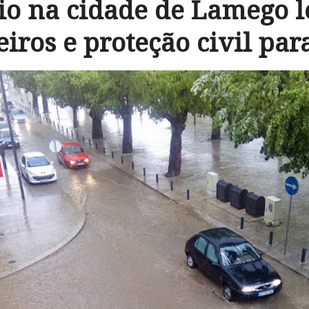
io na cidade de Lamego l
ros e proteção civil par