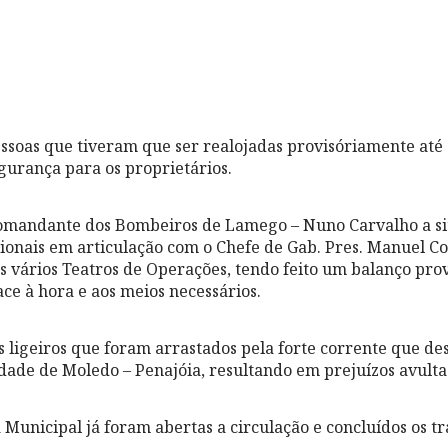
ssoas que tiveram que ser realojadas provisóriamente até
egurança para os proprietários.
omandante dos Bombeiros de Lamego – Nuno Carvalho a sit
cionais em articulação com o Chefe de Gab. Pres. Manuel C
os vários Teatros de Operações, tendo feito um balanço prov
face à hora e aos meios necessários.
s ligeiros que foram arrastados pela forte corrente que d
idade de Moledo – Penajóia, resultando em prejuízos avulta
a Municipal já foram abertas a circulação e concluídos os t