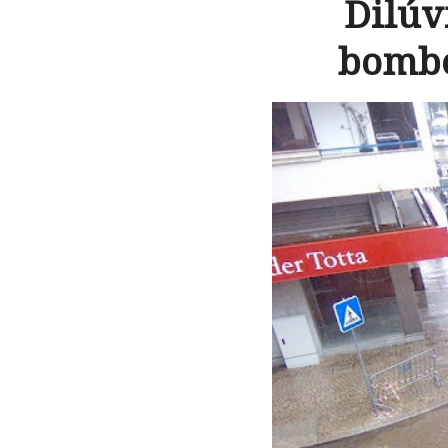
Dilúv
bombei