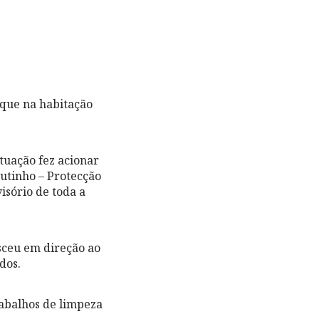
 que na habitação
uação fez acionar
outinho – Protecção
isório de toda a
esceu em direção ao
dos.
rabalhos de limpeza