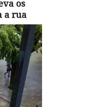
eva os
a a rua