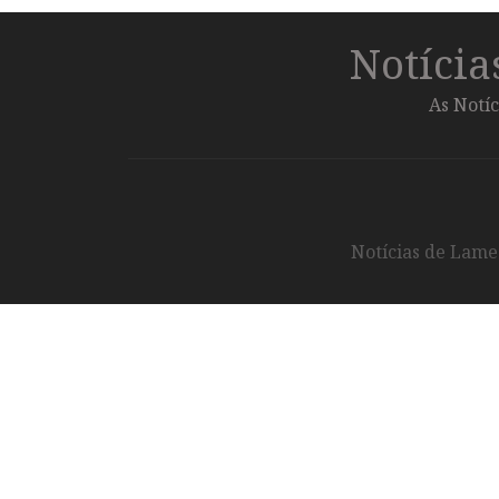
Notíci
As Notíc
Notícias de Lameg