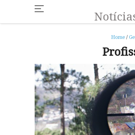
Notíci
Home
/
Ge
Profis