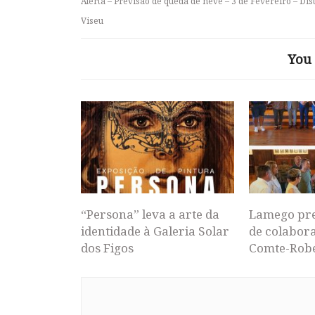
Alerta – Previsão de queda de neve – 3 de Fevereiro – Dist
Viseu
You 
“Persona” leva a arte da
Lamego pr
identidade à Galeria Solar
de colabor
dos Figos
Comte-Rob