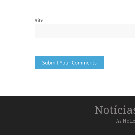
Site
Notíci
As Notíc