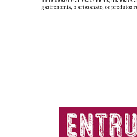
meticuloso de artesãos locais, dispostos 
gastronomia, o artesanato, os produtos re