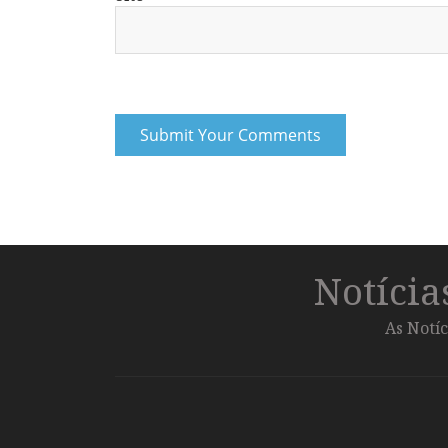
Notíci
As Notíc