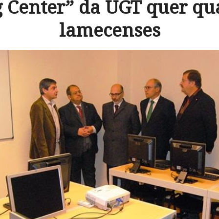
 Center” da UGT quer qua
lamecenses