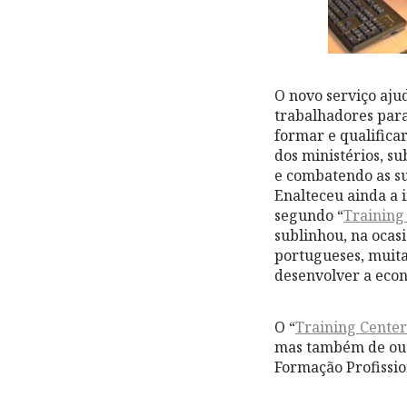
O novo serviço aju
trabalhadores par
formar e qualifica
dos ministérios, s
e combatendo as su
Enalteceu ainda a 
segundo “
Training
sublinhou, na ocasi
portugueses, muita
desenvolver a eco
O “
Training Cente
mas também de outr
Formação Profissio