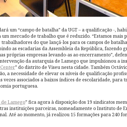
dará um “campo de batalha” da UGT – a qualificação -, habi
a um mercado de trabalho que é reduzido. “Estamos mais
r trabalhadores do que lançá-los para os campos de batalha
ubindo as escadarias da Assembleia da República, fazendo gr
as próprias empresas levando-as ao encerramento”, defend
intervenção da autarquia de Lamego que impulsionou a ins
 Center
” do distrito de Viseu nesta cidade. Também Octávio
ão, a necessidade de elevar os níveis de qualificação profis
s vezes associados a baixos índices de escolaridade, para 
nomia portuguesa.
r de Lamego
” fica agora à disposição dos 19 sindicatos me
as instituições parceiras, nomeadamente o Instituto de 
nal. Até ao momento, já realizou 15 formações para 240 f