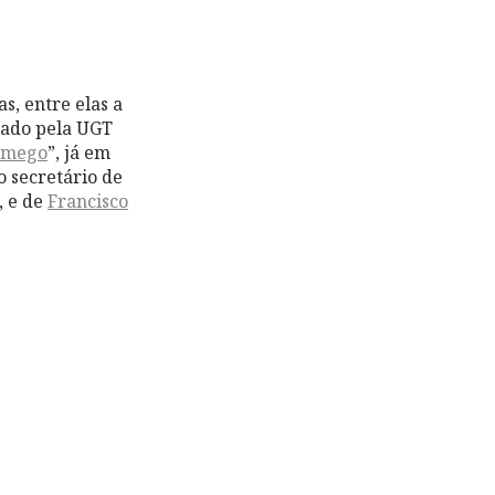
s, entre elas a
zado pela UGT
Lamego
”, já em
o s
ecretário de
, e de
Francisco