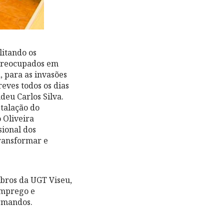
litando os
 preocupados em
, para as invasões
eves todos os dias
eu Carlos Silva.
talação do
 Oliveira
sional dos
transformar e
mbros da UGT Viseu,
Emprego e
ormandos.