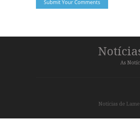
Notíci
As Notíc
Notícias de Lameg