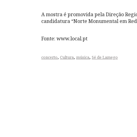
A mostra é promovida pela Direção Regio
candidatura “Norte Monumental em Red
Fonte: www.local.pt
,
,
,
concerto
Cultura
música
Sé de Lamego