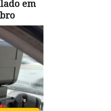
alado em
mbro