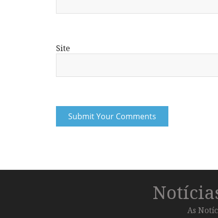
Site
Notíci
As Notíc