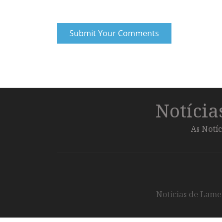
Notíci
As Notíc
Notícias de Lameg