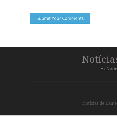
Notíci
As Notíc
Notícias de Lameg