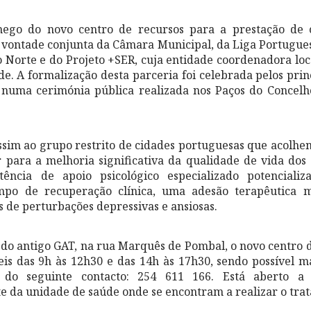
ego do novo centro de recursos para a prestação de c
 vontade conjunta da Câmara Municipal, da Liga Portugue
 Norte e do Projeto +SER, cuja entidade coordenadora loca
e. A formalização desta parceria foi celebrada pelos prin
es numa cerimónia pública realizada nos Paços do Concelh
sim ao grupo restrito de cidades portuguesas que acolhem
 para a melhoria significativa da qualidade de vida dos
stência de apoio psicológico especializado potencializ
mpo de recuperação clínica, uma adesão terapêutica 
s de perturbações depressivas e ansiosas.
o do antigo GAT, na rua Marquês de Pombal, o novo centro 
eis das 9h às 12h30 e das 14h às 17h30, sendo possível m
s do seguinte contacto: 254 611 166. Está aberto a 
 da unidade de saúde onde se encontram a realizar o tra