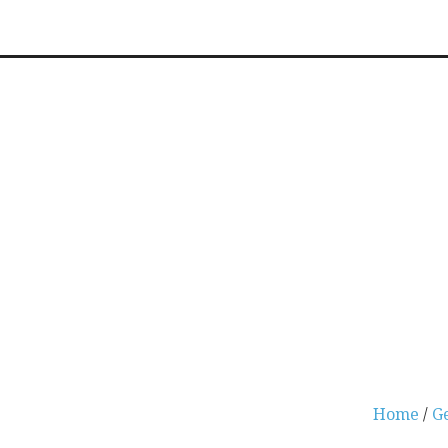
Home
/
G