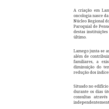
A criação em Lam
oncologia nasce da
Núcleo Regional do
Paroquial de Penud
destas instituiçõ
último.
Lamego junta-se as
além de contribuir
familiares, a exi
diminuição do te
redução dos índice
Situado no edifíci
durante os dias út
consultas atravé
independentemente