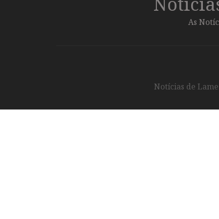
Notíci
As Notíc
Notícias de Lameg