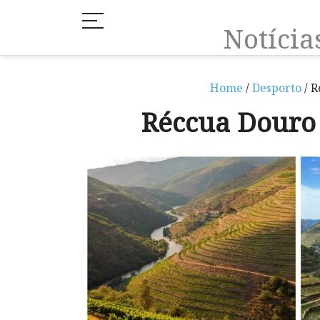
Notíci
Home
/
Desporto
/ R
Réccua Douro