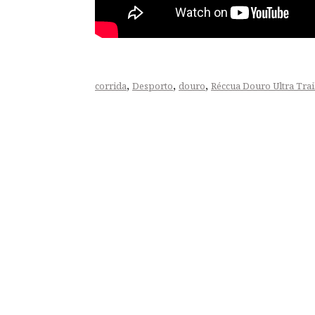
,
,
,
corrida
Desporto
douro
Réccua Douro Ultra Trai