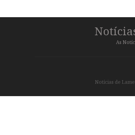
Notíci
As Notíc
Notícias de Lameg