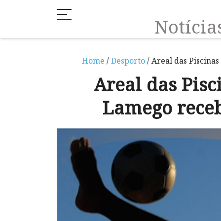
Notíci
Home
/
Desporto
/ Areal das Piscina
Areal das Pisc
Lamego receb