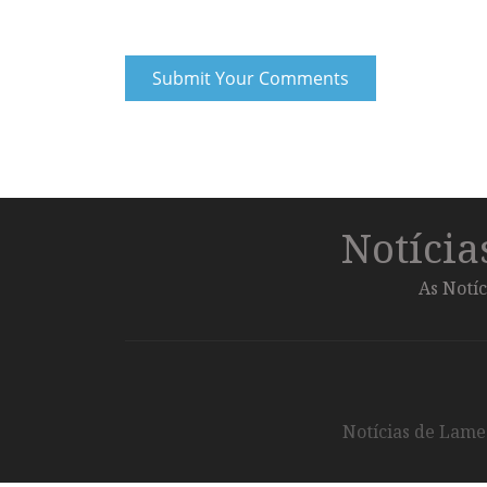
Notíci
As Notíc
Notícias de Lameg