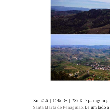
Km 21.5 | 1145 D+ | 782 D- > paragem p
Santa Marta de Penaguião
. De um lado 