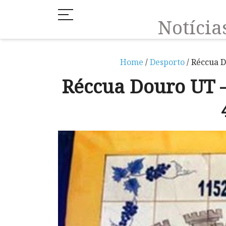
Notíci
Home
/
Desporto
/ Réccua 
Réccua Douro UT 