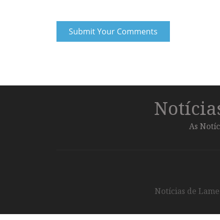
Notíci
As Notíc
Notícias de Lameg