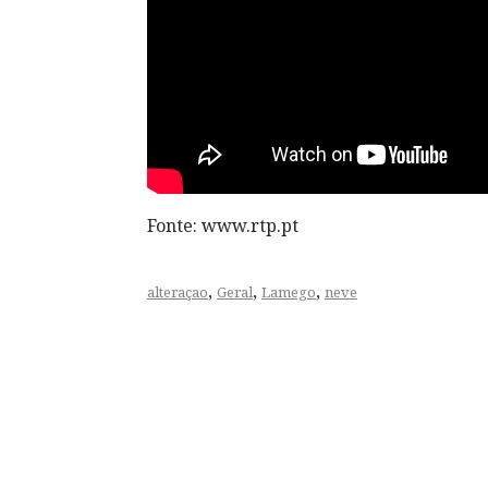
Fonte: www.rtp.pt
,
,
,
alteraçao
Geral
Lamego
neve