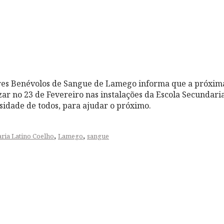
res Benévolos de Sangue de Lamego informa que a próxima
zar no 23 de Fevereiro nas instalações da Escola Secundari
idade de todos, para ajudar o próximo.
,
,
ria Latino Coelho
Lamego
sangue