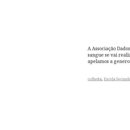
A Associação Dado
sangue se vai reali
apelamos a generos
,
colheita
Escola Secunda