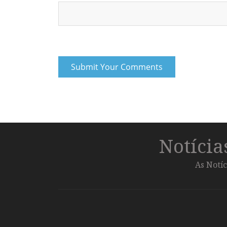
Notíci
As Notíc