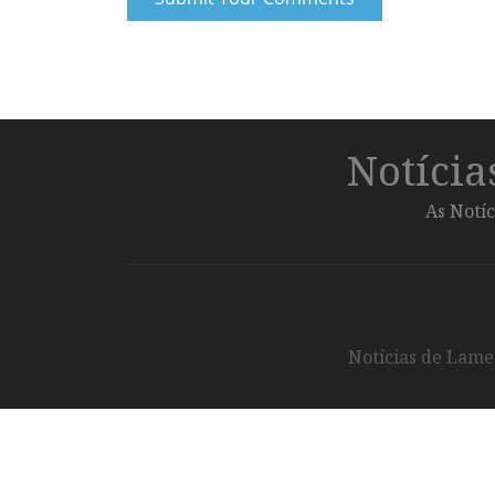
Notíci
As Notíc
Notícias de Lameg